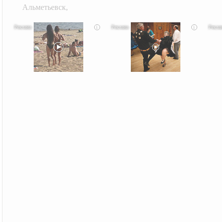
Альметьевск,
i
i
Скрытая камера на пляже Крыма: Что люди
Ролик длится несколько секунд, а смеяться вы
Этот
вытворяют, когда их не видят...
будете долго