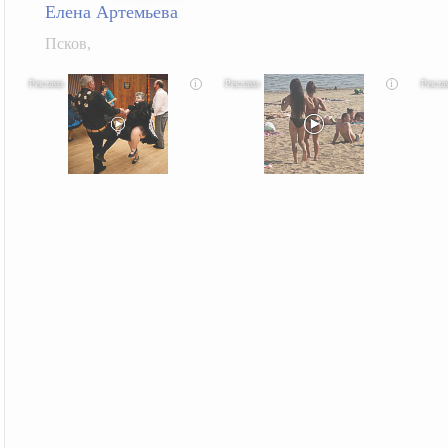
Елена Артемьева
Псков,
i
i
Ролик длится несколько секунд, а смеяться вы
Скрытая камера на пляже Крыма: Что люди
Ролик д
будете долго
вытворяют, когда их не видят...