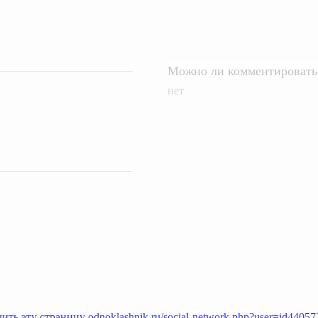
Можно ли комментировать 
нет
ить эту страницу odnoklashnik.ru/social-network.php?user=id4405