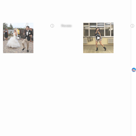
i
i
сты оставит вас без слов! Пересмотрела 10 раз
Ролик из Омска: вы будете смеяться долго