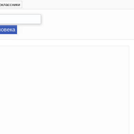
оклассники
ловека