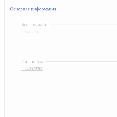
Основная информация
Была онлайн
неизвестно
Ид анкеты
id440572300