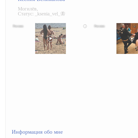
Могилёв,
Статус: _ksenia_vel_🦋
i
Скрытая камера на пляже Крыма: Что люди вытворяют, когда их
Ролик длится несколько секунд, а 
не видят...
Информация обо мне