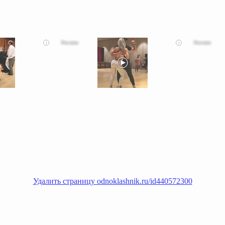
i
i
смеяться вы будете долго
Ролик длится пару секунд, но вы будете в шоке от увиденного
Этот танец неве
Удалить страницу odnoklashnik.ru/id440572300