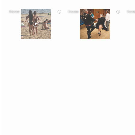
i
i
Скрытая камера на пляже Крыма: Что люди
Ролик длится несколько секунд, а смеяться вы
Корол
вытворяют, когда их не видят...
будете долго