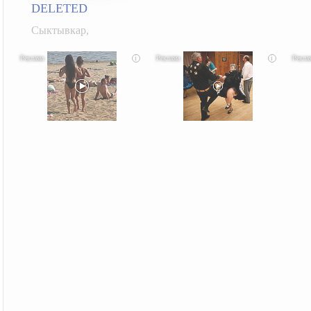
DELETED
Сыктывкар,
i
i
Скрытая камера на пляже Крыма: Что люди
Ролик длится несколько секунд, а смеяться вы
Корол
вытворяют, когда их не видят...
будете долго