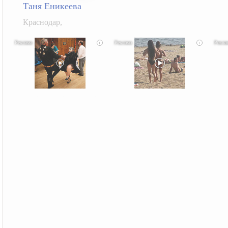
Таня Еникеева
Краснодар,
i
i
Ролик длится несколько секунд, а смеяться вы
Скрытая камера на пляже Крыма: Что люди
Ролик д
будете долго
вытворяют, когда их не видят...