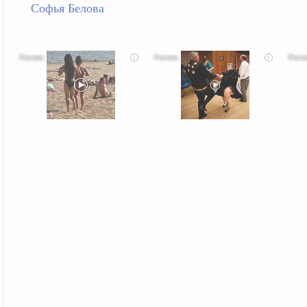
Софья Белова
i
i
Скрытая камера на пляже Крыма: Что люди
Ролик длится несколько секунд, а смеяться вы
Этот
вытворяют, когда их не видят...
будете долго