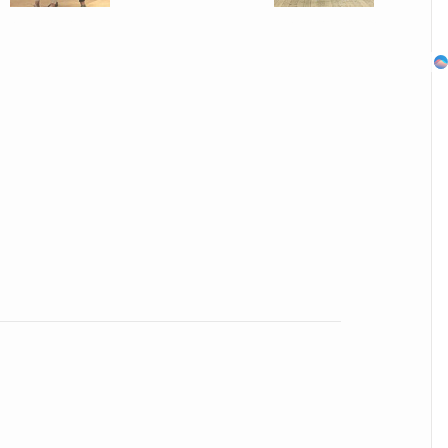
ару секунд, но вы будете в шоке от увиденного
Ролик из Омска: вы будете смеяться долго