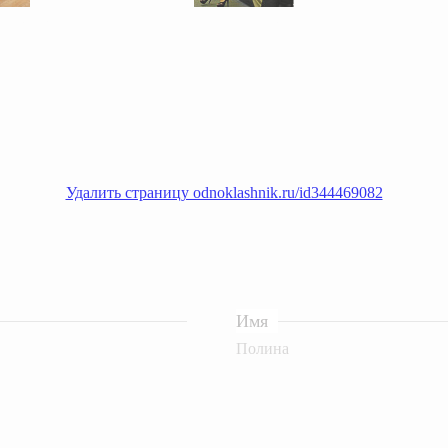
смеяться вы будете долго
Королева вагона отожгла! Видео не оставит равнодушным
Ролик длится п
Удалить страницу odnoklashnik.ru/id344469082
Имя
Полина