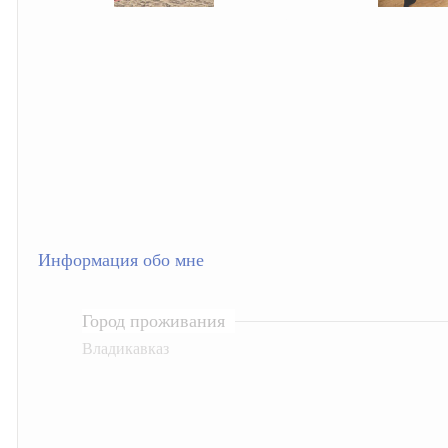
Скрытая камера на пляже Крыма: Что люди вытворяют, когда их
Ролик длится несколько секунд, а 
не видят...
Информация обо мне
Город проживания
Владикавказ