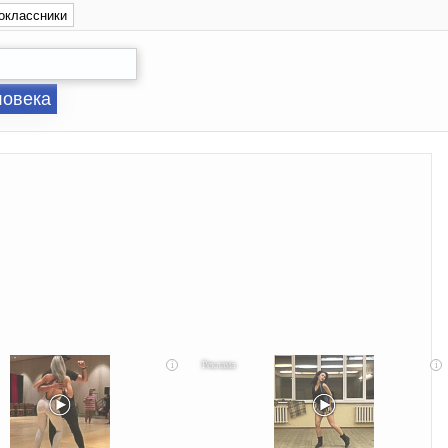
оклассники
ловека
i
i