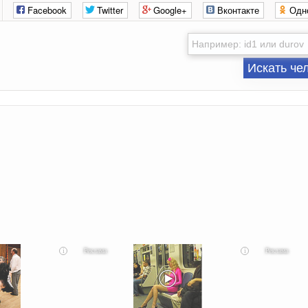
Facebook
Twitter
Google+
Вконтакте
Одн
Искать че
i
i