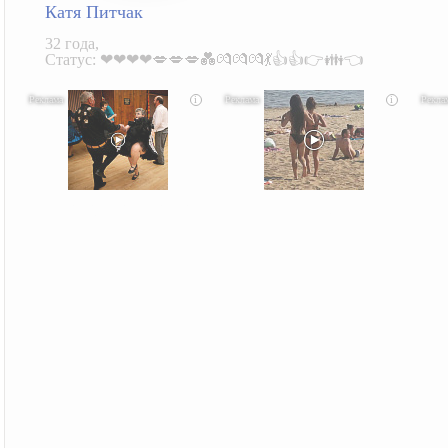
Катя Питчак
32 года,
Статус: ❤❤❤❤💋💋💋💑💏💏💏💃👍👍👉👪👈
i
i
Ролик длится несколько секунд, а смеяться вы
Скрытая камера на пляже Крыма: Что люди
Ролик д
будете долго
вытворяют, когда их не видят...