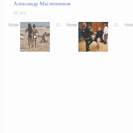
Александр Масленников
20 лет,
i
i
Скрытая камера на пляже Крыма: Что люди
Ролик длится несколько секунд, а смеяться вы
Этот
вытворяют, когда их не видят...
будете долго