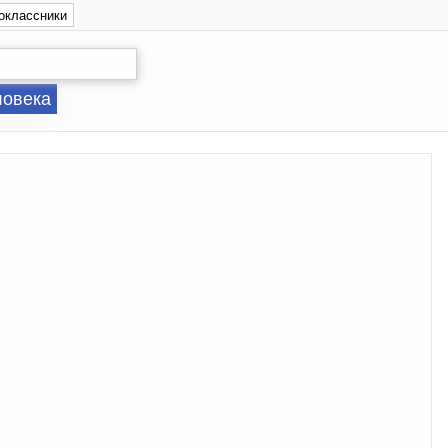
оклассники
ловека