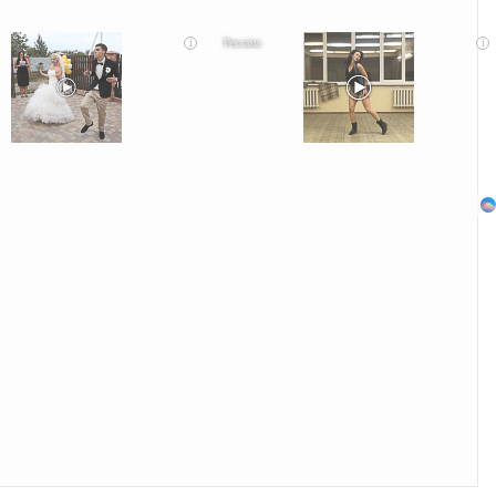
i
i
сты оставит вас без слов! Пересмотрела 10 раз
Ролик из Омска: вы будете смеяться долго