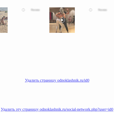
i
i
 люди вытворяют, когда их
Ролик длится пару секунд, но вы будете в шоке от увиденного
Этот танец неве
Удалить страницу odnoklashnik.ru/id0
Удалить эту страницу odnoklashnik.ru/social-network.php?user=id0