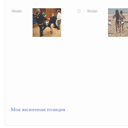
i
Ролик длится несколько секунд, а смеяться вы будете долго
Скрытая камера на пляже Крыма: Что
не видят...
Моя жизненная позиция