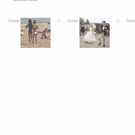
i
i
Скрытая камера на пляже Крыма: Что люди
Этот танец невесты оставит вас без слов!
Ролик 
вытворяют, когда их не видят...
Пересмотрела 10 раз