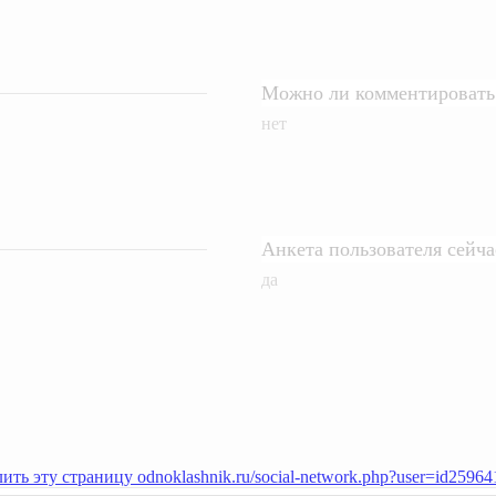
Можно ли комментировать 
нет
Анкета пользователя сейч
да
ить эту страницу odnoklashnik.ru/social-network.php?user=id2596