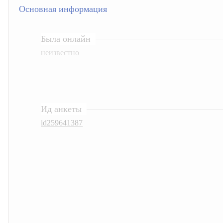
Основная информация
Была онлайн
неизвестно
Ид анкеты
id259641387