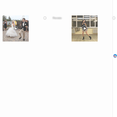
i
i
сты оставит вас без слов! Пересмотрела 10 раз
Ролик из Омска: вы будете смеяться долго