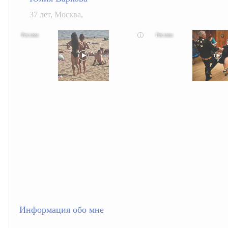
37 лет, Москва,
i
Скрытая камера на пляже Крыма: Что люди вытворяют, когда их
Ролик длится несколько секунд, а 
не видят...
Информация обо мне