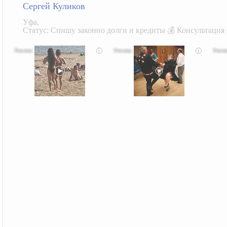
Сергей Куликов
Уфа,
Статус: Спишу законно долги и кредиты 💰 Консультация 
i
i
Скрытая камера на пляже Крыма: Что люди
Ролик длится несколько секунд, а смеяться вы
Этот
вытворяют, когда их не видят...
будете долго