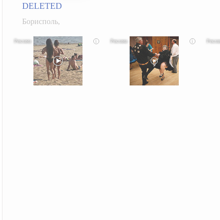
DELETED
Борисполь,
i
i
Скрытая камера на пляже Крыма: Что люди
Ролик длится несколько секунд, а смеяться вы
Этот
вытворяют, когда их не видят...
будете долго