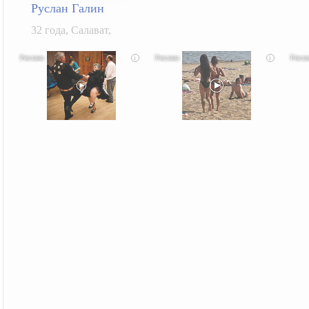
Руслан Галин
32 года, Салават,
i
i
Ролик длится несколько секунд, а смеяться вы
Скрытая камера на пляже Крыма: Что люди
Ролик д
будете долго
вытворяют, когда их не видят...